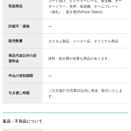
コート掛け、ピクチャーレール、食洗機、オー
取扱商品
ダーミラー、長押、食器棚、ネームプレート
（表札）、置き畳(ReFace Tatami)
許認可・資格
ー
販売数量
カスタム製品、メーカー品、オリジナル商品
商品代金以外の必
送料・処分費が必要な商品があります。
要料金
申込の有効期限
ー
ご注文後21日営業日以内に発送・取付いたしま
引き渡し時期
す。
返品・不良品について